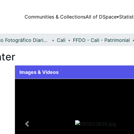
Communities & Collections
All of DSpace
Statist
Fondo Fotográfico Diario Occidente
Cali
FFDO - Cali - Patrimonial
ter
Images & Videos
Slide 1 of 2
Previous