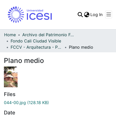
(curren
Log In
Communities & Collec
All of DSpace
Home
Archivo del Patrimonio Fotográfico y Fílmico del Valle del Cauca
Fondo Cali Ciudad Visible
Statistics
FCCV - Arquitectura - Patrimonial
Plano medio
Plano medio
Files
044-00.jpg
(128.18 KB)
Date