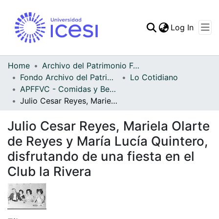
(curren
Log In
Communities & Collec
All of DSpace
Home
Archivo del Patrimonio Fotográfico y Fílmico del Valle del Cauca
Fondo Archivo del Patrimonio Fotográfico y Fílmico del Valle del Cauca
Lo Cotidiano
Statistics
APFFVC - Comidas y Bebidas - Patrimonial
Julio Cesar Reyes, Mariela Olarte de Reyes y María Lucía Quintero, disfrutando de una fiesta en el Club la Rivera
Julio Cesar Reyes, Mariela Olarte
de Reyes y María Lucía Quintero,
disfrutando de una fiesta en el
Club la Rivera