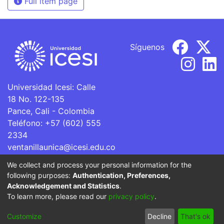
Full item page
Síguenos
Universidad Icesi: Calle
18 No. 122-135
Pance, Cali - Colombia
Teléfono: +57 (602) 555
2334
ventanillaunica@icesi.edu.co
We collect and process your personal information for the
La Universidad Icesi es una Institución de Educación
following purposes:
Authentication, Preferences,
Superior que se encuentra sujeta a inspección y vigilancia
Acknowledgement and Statistics
.
por parte del Ministerio de Educación Nacional.
To learn more, please read our
privacy policy
.
Cookie
Privacy
End User
Send
Customize
Decline
That's ok
settings
policy
Agreement
Feedback