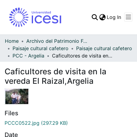
(curren
Log In
Communities & Collec
All of DSpace
Home
Archivo del Patrimonio Fotográfico y Fílmico del Valle del Cauca
Paisaje cultural cafetero
Paisaje cultural cafetero
Statistics
PCC - Argelia
Caficultores de visita en la vereda El Raizal,Argelia
Caficultores de visita en la
vereda El Raizal,Argelia
Files
PCCC0522.jpg
(297.29 KB)
Date