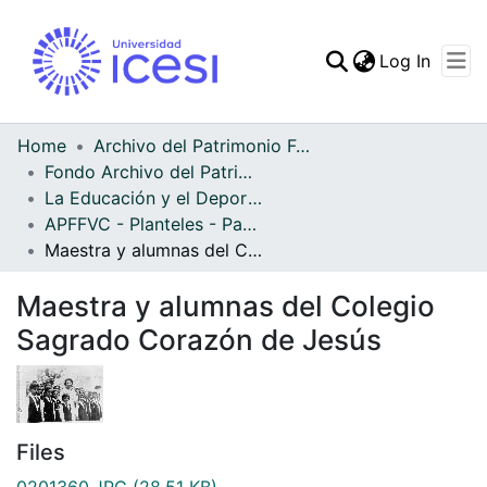
(curren
Log In
Communities & Collec
All of DSpace
Home
Archivo del Patrimonio Fotográfico y Fílmico del Valle del Cauca
Fondo Archivo del Patrimonio Fotográfico y Fílmico del Valle del Cauca
Statistics
La Educación y el Deporte
APFFVC - Planteles - Patrimonial
Maestra y alumnas del Colegio Sagrado Corazón de Jesús
Maestra y alumnas del Colegio
Sagrado Corazón de Jesús
Files
0201360.JPG
(28.51 KB)