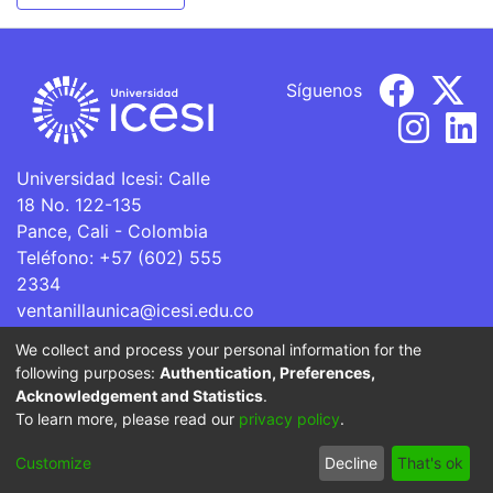
Síguenos
Universidad Icesi: Calle
18 No. 122-135
Pance, Cali - Colombia
Teléfono: +57 (602) 555
2334
ventanillaunica@icesi.edu.co
We collect and process your personal information for the
La Universidad Icesi es una Institución de Educación
following purposes:
Authentication, Preferences,
Superior que se encuentra sujeta a inspección y vigilancia
Acknowledgement and Statistics
.
por parte del Ministerio de Educación Nacional.
To learn more, please read our
privacy policy
.
Cookie
Privacy
End User
Send
Customize
Decline
That's ok
settings
policy
Agreement
Feedback