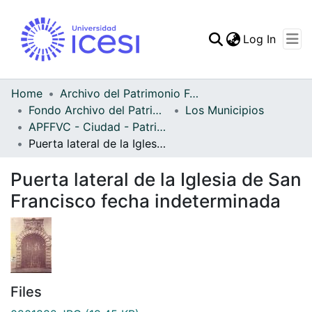
(curren
Log In
Communities & Collec
All of DSpace
Home
Archivo del Patrimonio Fotográfico y Fílmico del Valle del Cauca
Fondo Archivo del Patrimonio Fotográfico y Fílmico del Valle del Cauca
Los Municipios
Statistics
APFFVC - Ciudad - Patrimonial
Puerta lateral de la Iglesia de San Francisco fecha indeterminada
Puerta lateral de la Iglesia de San
Francisco fecha indeterminada
Files