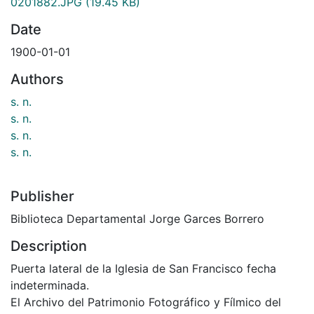
0201882.JPG
(19.45 KB)
Date
1900-01-01
Authors
s. n.
s. n.
s. n.
s. n.
Publisher
Biblioteca Departamental Jorge Garces Borrero
Description
Puerta lateral de la Iglesia de San Francisco fecha
indeterminada.
El Archivo del Patrimonio Fotográfico y Fílmico del