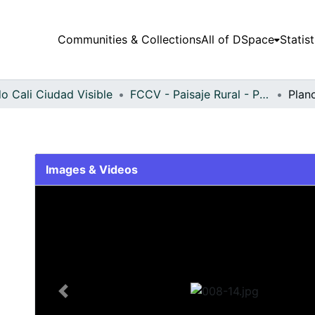
Communities & Collections
All of DSpace
Statist
o Cali Ciudad Visible
FCCV - Paisaje Rural - Patrimonial
Plan
Images & Videos
Slide 1 of 1
Previous