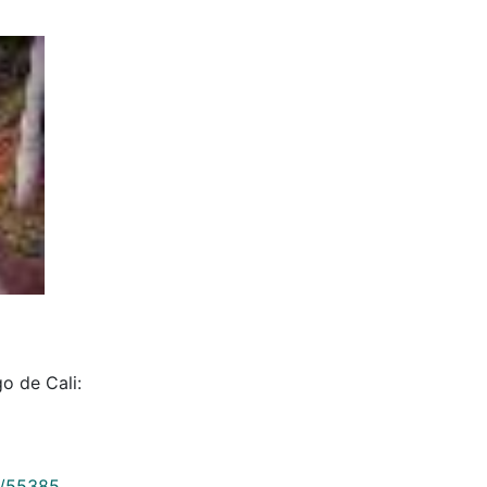
o de Cali:
9/55385