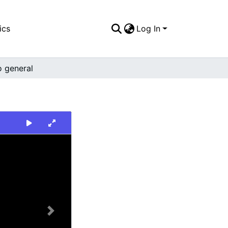
ics
Log In
o general
Next