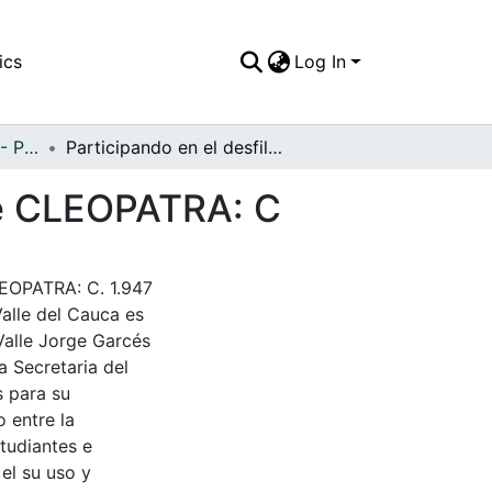
ics
Log In
APFFVC - Personajes - Patrimonial
Participando en el desfile Imperial, disfrazada de CLEOPATRA: C
 de CLEOPATRA: C
CLEOPATRA: C. 1.947
Valle del Cauca es
Valle Jorge Garcés
a Secretaria del
s para su
 entre la
tudiantes e
 el su uso y