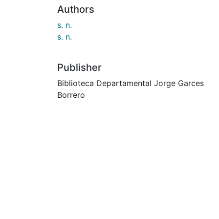
Authors
s. n.
s. n.
Publisher
Biblioteca Departamental Jorge Garces
Borrero