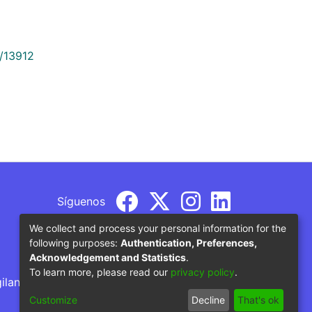
9/13912
Síguenos
We collect and process your personal information for the
following purposes:
Authentication, Preferences,
Acknowledgement and Statistics
.
To learn more, please read our
privacy policy
.
gilancia por parte del Ministerio de Educación
Customize
Decline
That's ok