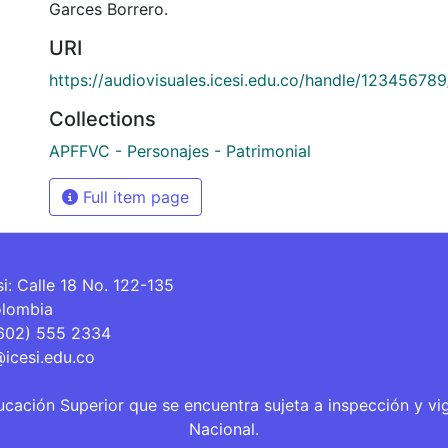
Garces Borrero.
URI
https://audiovisuales.icesi.edu.co/handle/12345678
Collections
APFFVC - Personajes - Patrimonial
Full item page
si: Calle 18 No. 122-135
olombia
(602) 555 2334
@icesi.edu.co
ucación Superior que se encuentra sujeta a inspección y vi
Nacional.