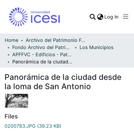
(curren
Log In
Communities & Collec
All of DSpace
Home
Archivo del Patrimonio Fotográfico y Fílmico del Valle del Cauca
Fondo Archivo del Patrimonio Fotográfico y Fílmico del Valle del Cauca
Los Municipios
Statistics
APFFVC - Edificios - Patrimonial
Panorámica de la ciudad desde la loma de San Antonio
Panorámica de la ciudad desde
la loma de San Antonio
Files
0200783.JPG
(39.23 KB)