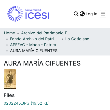
(curren
Log In
Communities & Collec
All of DSpace
Home
Archivo del Patrimonio Fotográfico y Fílmico del Valle del Cauca
Fondo Archivo del Patrimonio Fotográfico y Fílmico del Valle del Cauca
Lo Cotidiano
Statistics
APFFVC - Moda - Patrimonial
AURA MARÍA CIFUENTES
AURA MARÍA CIFUENTES
Files
0202245.JPG
(19.52 KB)