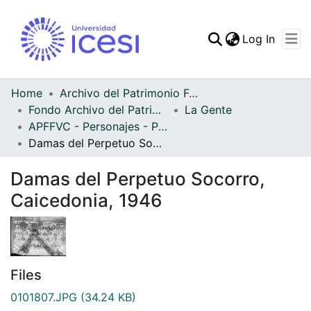
(curren
Log In
Communities & Collec
All of DSpace
Home
Archivo del Patrimonio Fotográfico y Fílmico del Valle del Cauca
Fondo Archivo del Patrimonio Fotográfico y Fílmico del Valle del Cauca
La Gente
Statistics
APFFVC - Personajes - Patrimonial
Damas del Perpetuo Socorro, Caicedonia, 1946
Damas del Perpetuo Socorro,
Caicedonia, 1946
Files
0101807.JPG
(34.24 KB)