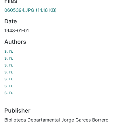
Files
0605394.JPG
(14.18 KB)
Date
1948-01-01
Authors
s. n.
s. n.
s. n.
s. n.
s. n.
s. n.
s. n.
Publisher
Biblioteca Departamental Jorge Garces Borrero