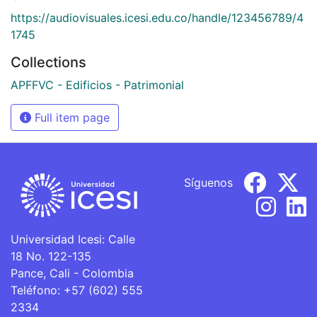
https://audiovisuales.icesi.edu.co/handle/123456789/4
1745
Collections
APFFVC - Edificios - Patrimonial
Full item page
Síguenos
Universidad Icesi: Calle
18 No. 122-135
Pance, Cali - Colombia
Teléfono: +57 (602) 555
2334