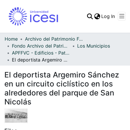
(curren
Log In
Communities & Collec
All of DSpace
Home
Archivo del Patrimonio Fotográfico y Fílmico del Valle del Cauca
Fondo Archivo del Patrimonio Fotográfico y Fílmico del Valle del Cauca
Los Municipios
Statistics
APFFVC - Edificios - Patrimonial
El deportista Argemiro Sánchez en un circuito ciclístico en los alrededores del parque de San Nicolás
El deportista Argemiro Sánchez
en un circuito ciclístico en los
alrededores del parque de San
Nicolás