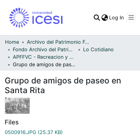
(curren
Log In
Communities & Collec
All of DSpace
Home
Archivo del Patrimonio Fotográfico y Fílmico del Valle del Cauca
Fondo Archivo del Patrimonio Fotográfico y Fílmico del Valle del Cauca
Lo Cotidiano
Statistics
APFFVC - Recreacion y Paseo - Patrimonial
Grupo de amigos de paseo en Santa Rita
Grupo de amigos de paseo en
Santa Rita
Files
0500916.JPG
(25.37 KB)