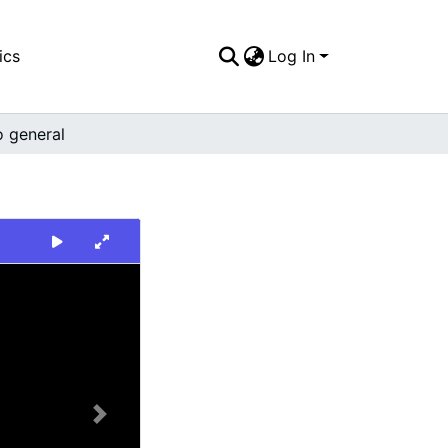
ics
Log In
o general
Next