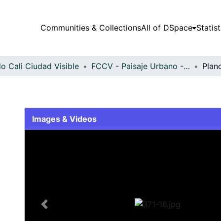
Communities & Collections
All of DSpace
Statist
o Cali Ciudad Visible
FCCV - Paisaje Urbano - Patrimonial
Plan
Images & Videos
Slide 1 of 1
Previous