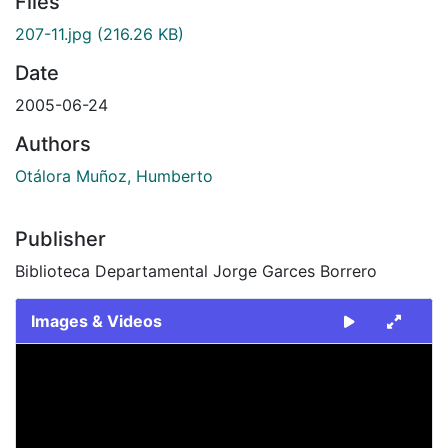
Files
207-11.jpg
(216.26 KB)
Date
2005-06-24
Authors
Otálora Muñoz, Humberto
Publisher
Biblioteca Departamental Jorge Garces Borrero
Images & Videos
Slide 1 of 1