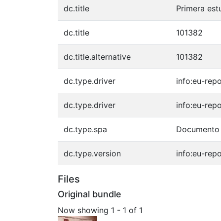
dc.title
Primera est
dc.title
101382
dc.title.alternative
101382
dc.type.driver
info:eu-rep
dc.type.driver
info:eu-rep
dc.type.spa
Documento 
dc.type.version
info:eu-rep
Files
Original bundle
Now showing
1 - 1 of 1