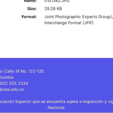
Name:
0101382.JPG
Size:
29.28 KB
Format:
Joint Photographic Experts Group/
Interchange Format (JFIF)
si: Calle 18 No. 122-135
olombia
(602) 555 2334
@icesi.edu.co
ucación Superior que se encuentra sujeta a inspección y vi
Nacional.