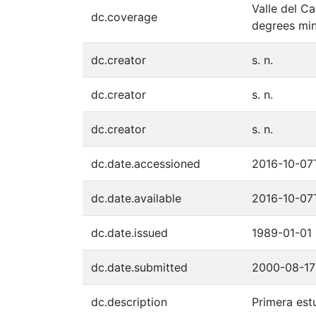
Valle del C
dc.coverage
degrees min
dc.creator
s. n.
dc.creator
s. n.
dc.creator
s. n.
dc.date.accessioned
2016-10-07
dc.date.available
2016-10-07
dc.date.issued
1989-01-01
dc.date.submitted
2000-08-17
dc.description
Primera est