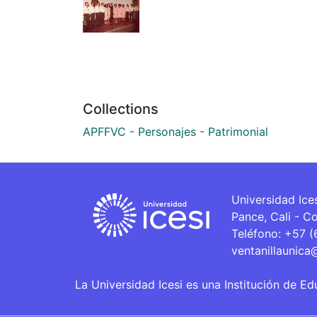
Collections
APFFVC - Personajes - Patrimonial
Universidad Ice
Pance, Cali - C
Teléfono: +57 
ventanillaunica
La Universidad Icesi es una Institución de Ed