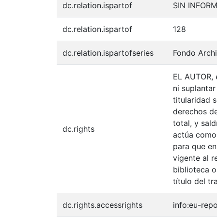
dc.relation.ispartof
SIN INFOR
dc.relation.ispartof
128
dc.relation.ispartofseries
Fondo Archi
EL AUTOR, e
ni suplantar
titularidad
derechos de 
total, y sal
dc.rights
actúa como u
para que en
vigente al 
biblioteca o
título del tr
dc.rights.accessrights
info:eu-rep