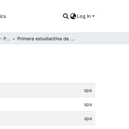
ics
Log In
APFFVC - Personajes - Patrimonial
Primera estudiantina de IMPA, Bugalagrande
spa
spa
spa