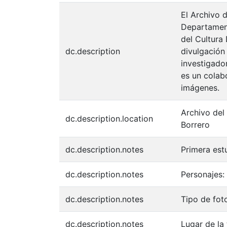
El Archivo d
Departament
del Cultura
dc.description
divulgación
investigador
es un colabo
imágenes.
Archivo del
dc.description.location
Borrero
dc.description.notes
Primera est
dc.description.notes
Personajes: 
dc.description.notes
Tipo de fo
dc.description.notes
Lugar de l