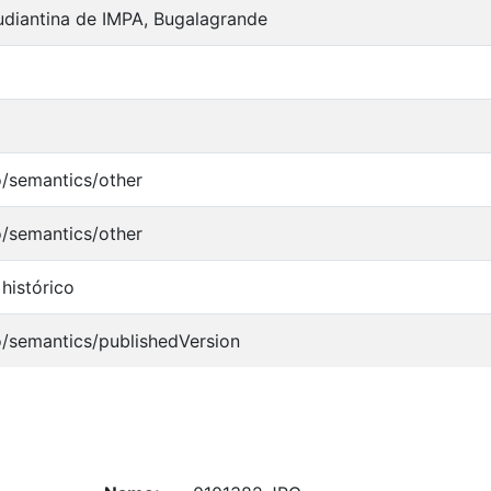
udiantina de IMPA, Bugalagrande
o/semantics/other
o/semantics/other
histórico
o/semantics/publishedVersion