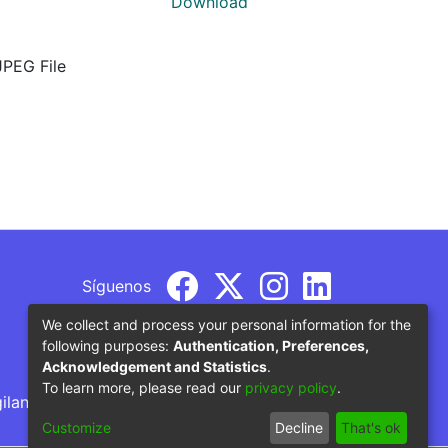
Download
JPEG File
Síguenos
We collect and process your personal information for the
following purposes:
Authentication, Preferences,
Acknowledgement and Statistics
.
To learn more, please read our
privacy policy
.
gilancia por parte del Ministerio de Educación
Customize
Decline
That's ok