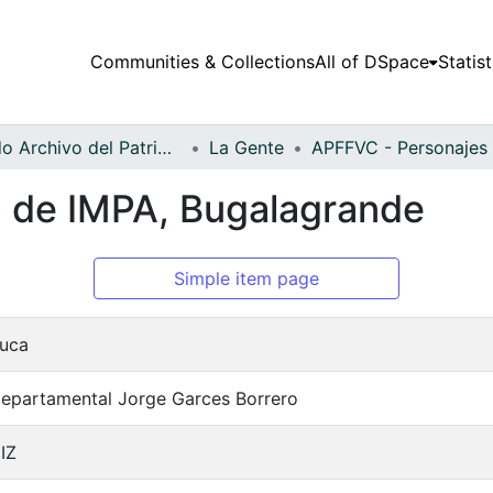
Communities & Collections
All of DSpace
Statist
Fondo Archivo del Patrimonio Fotográfico y Fílmico del Valle del Cauca
La Gente
a de IMPA, Bugalagrande
Simple item page
auca
Departamental Jorge Garces Borrero
IZ