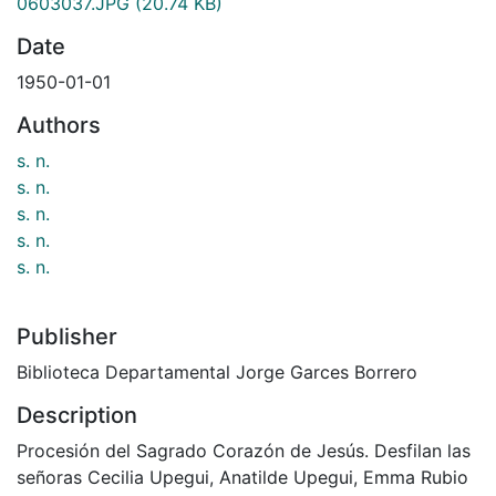
0603037.JPG
(20.74 KB)
Date
1950-01-01
Authors
s. n.
s. n.
s. n.
s. n.
s. n.
Publisher
Biblioteca Departamental Jorge Garces Borrero
Description
Procesión del Sagrado Corazón de Jesús. Desfilan las
señoras Cecilia Upegui, Anatilde Upegui, Emma Rubio