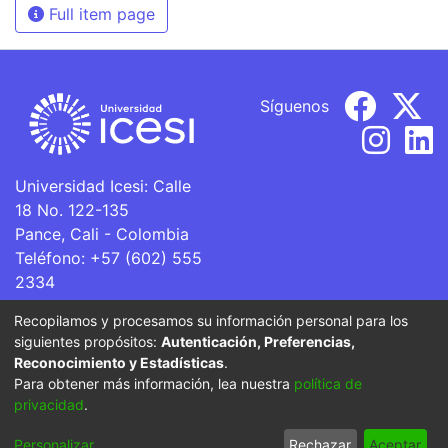
Full item page
Síguenos
Universidad Icesi: Calle
18 No. 122-135
Pance, Cali - Colombia
Teléfono: +57 (602) 555
2334
ventanillaunica@icesi.edu.co
Recopilamos y procesamos su información personal para los
siguientes propósitos:
Autenticación, Preferencias,
La Universidad Icesi es una Institución de Educación
Reconocimiento y Estadísticas
.
Superior que se encuentra sujeta a inspección y vigilancia
Para obtener más información, lea nuestra
política de
por parte del Ministerio de Educación Nacional.
privacidad
.
Cookie
Privacy
End User
Send
Personalizar
Rechazar
Aceptar