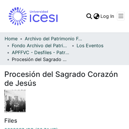
(curren
Log In
Communities & Collec
All of DSpace
Home
Archivo del Patrimonio Fotográfico y Fílmico del Valle del Cauca
Fondo Archivo del Patrimonio Fotográfico y Fílmico del Valle del Cauca
Los Eventos
Statistics
APFFVC - Desfiles - Patrimonial
Procesión del Sagrado Corazón de Jesús
Procesión del Sagrado Corazón
de Jesús
Files