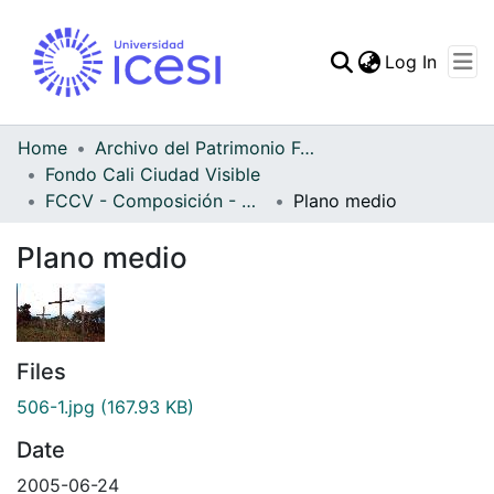
(curren
Log In
Communities & Collec
All of DSpace
Home
Archivo del Patrimonio Fotográfico y Fílmico del Valle del Cauca
Fondo Cali Ciudad Visible
Statistics
FCCV - Composición - Patrimonial
Plano medio
Plano medio
Files
506-1.jpg
(167.93 KB)
Date
2005-06-24