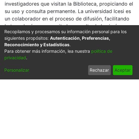
investigadores que visitan la Biblioteca, propiciando el
su uso y consulta permanente. La universidad Icesi es
un colaborador en el proceso de difusión, facilitando
la tecnología que permite la consulta de las imágenes.
Recopilamos y procesamos su información personal para los
Click on the image to open the gallery.
siguientes propósitos:
Autenticación, Preferencias,
Reconocimiento y Estadísticas
.
Citation
Para obtener más información, lea nuestra
política de
Salazar Toro, E. L. (2005). Plano medio. Santiago de
privacidad
.
Cali: Biblioteca Departamental Jorge Garces Borrero.
Personalizar
Rechazar
Aceptar
URI
https://audiovisuales.icesi.edu.co/handle/123456789/5
1809
Collections
FCCV - Composición - Patrimonial
Full item page