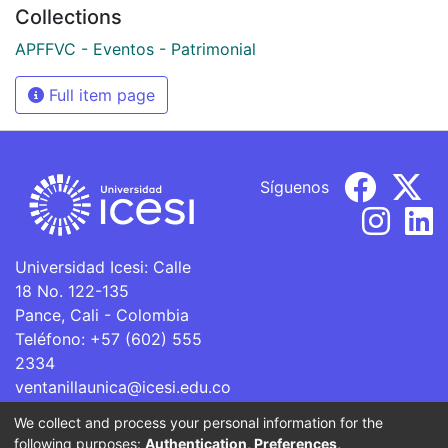
Collections
APFFVC - Eventos - Patrimonial
Full item page
Síguenos
Universidad Icesi: Calle
18 No. 122-135
Pance, Cali - Colombia
Teléfono: +57 (602) 555
2334
ventanillaunica@icesi.edu.co
We collect and process your personal information for the
La Universidad Icesi es una Institución de Educación
following purposes:
Authentication, Preferences,