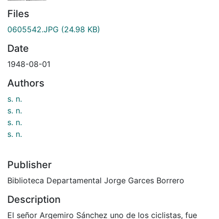
Files
0605542.JPG
(24.98 KB)
Date
1948-08-01
Authors
s. n.
s. n.
s. n.
s. n.
Publisher
Biblioteca Departamental Jorge Garces Borrero
Description
El señor Argemiro Sánchez uno de los ciclistas, fue