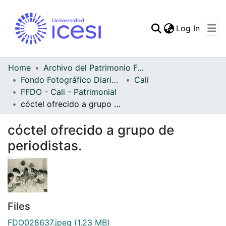
(curren
Log In
Communities & Collec
All of DSpace
Home
Archivo del Patrimonio Fotográfico y Fílmico del Valle del Cauca
Fondo Fotográfico Diario Occidente
Cali
Statistics
FFDO - Cali - Patrimonial
cóctel ofrecido a grupo de periodistas.
cóctel ofrecido a grupo de
periodistas.
Files
FDO028637.jpeg
(1.23 MB)