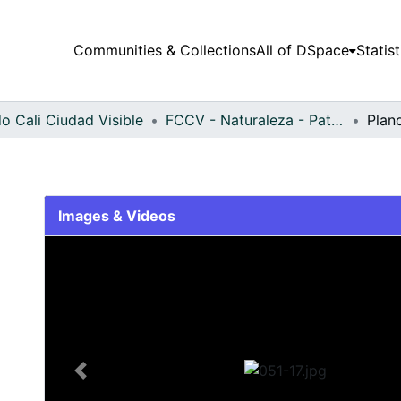
Communities & Collections
All of DSpace
Statist
o Cali Ciudad Visible
FCCV - Naturaleza - Patrimonial
Plan
Images & Videos
Slide 1 of 1
Previous