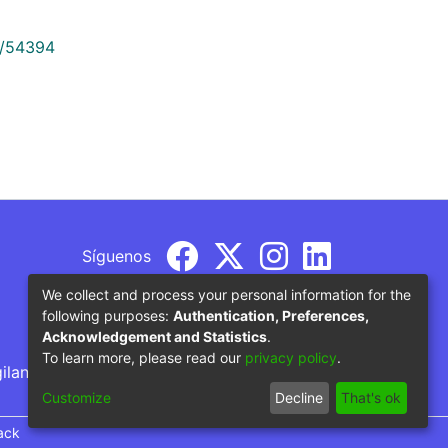
9/54394
Síguenos
We collect and process your personal information for the
following purposes:
Authentication, Preferences,
Acknowledgement and Statistics
.
To learn more, please read our
privacy policy
.
gilancia por parte del Ministerio de Educación
Customize
Decline
That's ok
ack