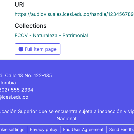
URI
https://audiovisuales.icesi.edu.co/handle/12345678
Collections
FCCV - Naturaleza - Patrimonial
Full item page
si: Calle 18 No. 122-135
olombia
(602) 555 2334
@icesi.edu.co
ucación Superior que se encuentra sujeta a inspección y vi
Nacional.
okie settings
Privacy policy
End User Agreement
Send Feedb