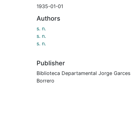
1935-01-01
Authors
s. n.
s. n.
s. n.
Publisher
Biblioteca Departamental Jorge Garces
Borrero