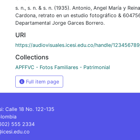
s. n., s. n. & s. n. (1935). Antonio, Angel María y Rein
Cardona, retrato en un estudio fotográfico & 604756
Departamental Jorge Garces Borrero.
URI
https://audiovisuales.icesi.edu.co/handle/12345678
Collections
APFFVC - Fotos Familiares - Patrimonial
Full item page
si: Calle 18 No. 122-135
olombia
(602) 555 2334
@icesi.edu.co