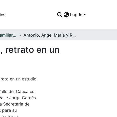
ics
Log In
APFFVC - Fotos Familiares - Patrimonial
Antonio, Angel María y Reinaldo Espinal Cardona, retrato en un estudio fotográfico
, retrato en un
trato en un estudio
Valle del Cauca es
Valle Jorge Garcés
a Secretaria del
s para su
 entre la