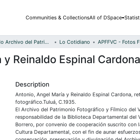
Communities & Collections
All of DSpace
Statist
Fondo Archivo del Patrimonio Fotográfico y Fílmico del Valle del Cauca
Lo Cotidiano
 y Reinaldo Espinal Cardona
Description
Antonio, Angel María y Reinaldo Espinal Cardona, re
fotográfico.Tuluá, C.1935.
El Archivo del Patrimonio Fotográfico y Fílmico del 
responsabilidad de la Biblioteca Departamental del 
Borrero, por convenio de cooperación suscrito con l
Cultura Departamental, con el fin de aunar esfuerzo
conservación, preservación y divulgación del Archivo