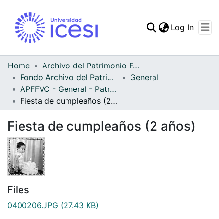
(curren
Log In
Communities & Collec
All of DSpace
Home
Archivo del Patrimonio Fotográfico y Fílmico del Valle del Cauca
Fondo Archivo del Patrimonio Fotográfico y Fílmico del Valle del Cauca
General
Statistics
APFFVC - General - Patrimonial
Fiesta de cumpleaños (2 años)
Fiesta de cumpleaños (2 años)
Files
0400206.JPG
(27.43 KB)