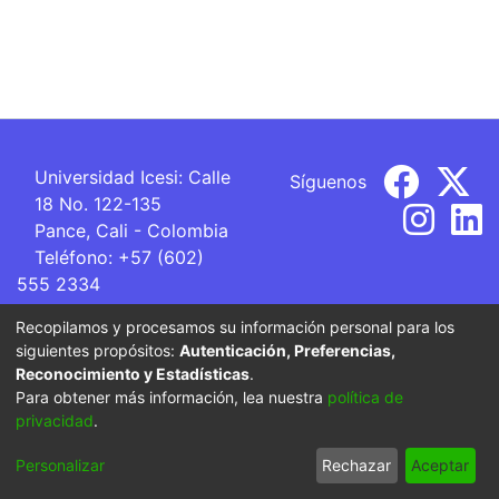
Universidad Icesi: Calle
Síguenos
18 No. 122-135
Pance, Cali - Colombia
Teléfono: +57 (602)
555 2334
ventanillaunica@icesi.edu.co
Recopilamos y procesamos su información personal para los
siguientes propósitos:
Autenticación, Preferencias,
La Universidad Icesi es una Institución de Educación
Reconocimiento y Estadísticas
.
Superior que se encuentra sujeta a inspección y vigilancia
Para obtener más información, lea nuestra
política de
por parte del Ministerio de Educación Nacional.
privacidad
.
Cookie
Privacy
End User
Send
Personalizar
Rechazar
Aceptar
settings
policy
Agreement
Feedback