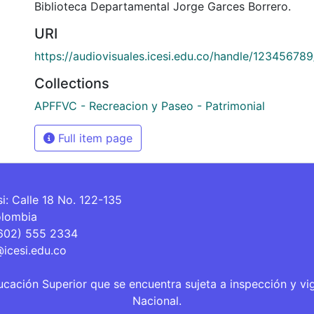
Biblioteca Departamental Jorge Garces Borrero.
URI
https://audiovisuales.icesi.edu.co/handle/12345678
Collections
APFFVC - Recreacion y Paseo - Patrimonial
Full item page
si: Calle 18 No. 122-135
olombia
(602) 555 2334
@icesi.edu.co
ucación Superior que se encuentra sujeta a inspección y vi
Nacional.