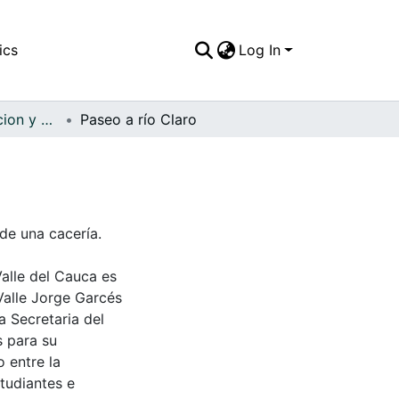
ics
Log In
APFFVC - Recreacion y Paseo - Patrimonial
Paseo a río Claro
de una cacería.
Valle del Cauca es
Valle Jorge Garcés
a Secretaria del
s para su
 entre la
tudiantes e