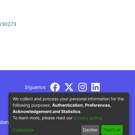
9/30273
Síguenos
We collect and process your personal information for the
following purposes:
Authentication, Preferences,
Acknowledgement and Statistics
.
To learn more, please read our
privacy policy
.
gilancia por parte del Ministerio de Educación
Customize
Decline
That's ok