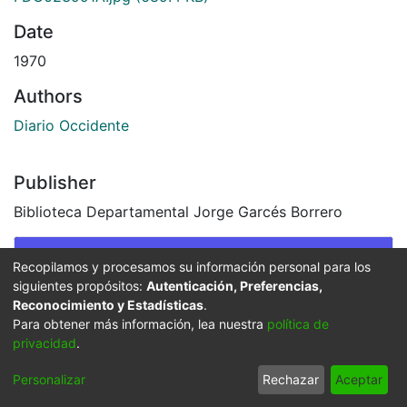
Date
1970
Authors
Diario Occidente
Publisher
Biblioteca Departamental Jorge Garcés Borrero
Images & Videos
Recopilamos y procesamos su información personal para los
siguientes propósitos:
Autenticación, Preferencias,
Slide 1 of 2
Reconocimiento y Estadísticas
.
Para obtener más información, lea nuestra
política de
privacidad
.
Personalizar
Rechazar
Aceptar