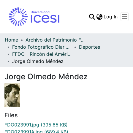
(curren
Log In
Communities & Collec
All of DSpace
Home
Archivo del Patrimonio Fotográfico y Fílmico del Valle del Cauca
Fondo Fotográfico Diario Occidente
Deportes
Statistics
FFDO - Rincón del América - Patrimonial
Jorge Olmedo Méndez
Jorge Olmedo Méndez
Files
FDO023991.jpg
(395.65 KB)
FDO023991A.jpg
(689.4 KB)