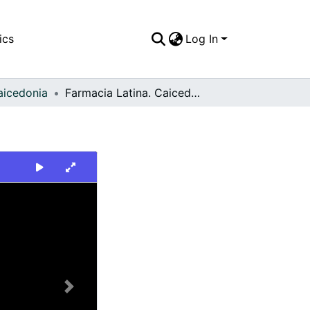
ics
Log In
aicedonia
Farmacia Latina. Caicedonia
Next