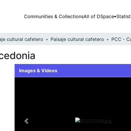
Communities & Collections
All of DSpace
Statist
aje cultural cafetero
Paisaje cultural cafetero
PCC - C
icedonia
Images & Videos
Slide 1 of 1
Previous