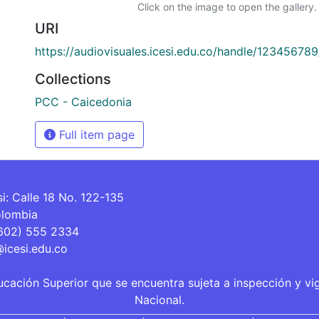
Click on the image to open the gallery.
URI
https://audiovisuales.icesi.edu.co/handle/12345678
Collections
PCC - Caicedonia
Full item page
si: Calle 18 No. 122-135
olombia
(602) 555 2334
@icesi.edu.co
ucación Superior que se encuentra sujeta a inspección y vi
Nacional.