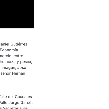
aniel Gutiérrez,
 Economía
mercio, entre
tiro, caza y pesca,
a imagen, José
l señor Hernan
Valle del Cauca es
Valle Jorge Garcés
a Secretaría de