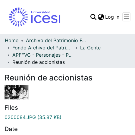
(curren
Log In
Communities & Collec
All of DSpace
Home
Archivo del Patrimonio Fotográfico y Fílmico del Valle del Cauca
Fondo Archivo del Patrimonio Fotográfico y Fílmico del Valle del Cauca
La Gente
Statistics
APFFVC - Personajes - Patrimonial
Reunión de accionistas
Reunión de accionistas
Files
0200084.JPG
(35.87 KB)
Date