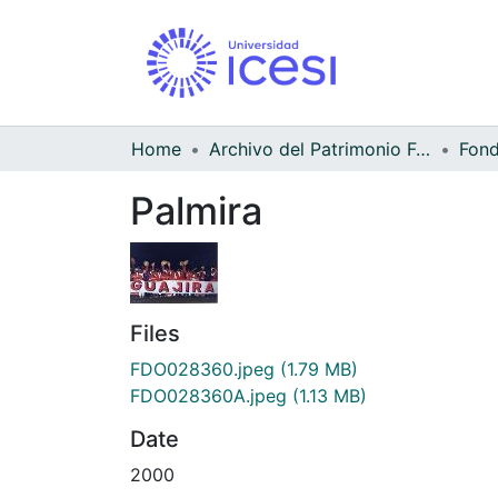
Home
Archivo del Patrimonio Fotográfico y Fílmico del Valle del Cauca
Palmira
Files
FDO028360.jpeg
(1.79 MB)
FDO028360A.jpeg
(1.13 MB)
Date
2000