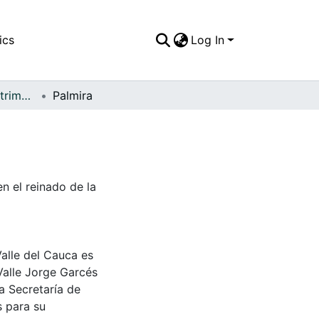
ics
Log In
FFDO - Palmira - Patrimonial
Palmira
en el reinado de la
Valle del Cauca es
Valle Jorge Garcés
a Secretaría de
s para su