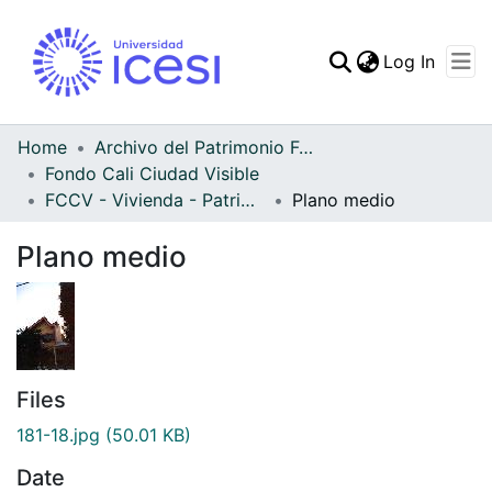
(curren
Log In
Communities & Collec
All of DSpace
Home
Archivo del Patrimonio Fotográfico y Fílmico del Valle del Cauca
Fondo Cali Ciudad Visible
Statistics
FCCV - Vivienda - Patrimonial
Plano medio
Plano medio
Files
181-18.jpg
(50.01 KB)
Date