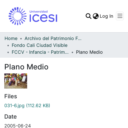
(curren
Log In
Communities & Collec
All of DSpace
Home
Archivo del Patrimonio Fotográfico y Fílmico del Valle del Cauca
Fondo Cali Ciudad Visible
Statistics
FCCV - Infancia - Patrimonial
Plano Medio
Plano Medio
Files
031-6.jpg
(112.62 KB)
Date
2005-06-24