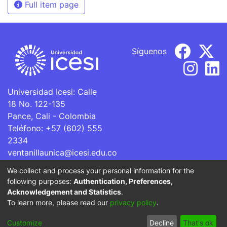
Full item page
Síguenos
Universidad Icesi: Calle
18 No. 122-135
Pance, Cali - Colombia
Teléfono: +57 (602) 555
2334
ventanillaunica@icesi.edu.co
We collect and process your personal information for the
La Universidad Icesi es una Institución de Educación
following purposes:
Authentication, Preferences,
Superior que se encuentra sujeta a inspección y vigilancia
Acknowledgement and Statistics
.
por parte del Ministerio de Educación Nacional.
To learn more, please read our
privacy policy
.
Cookie
Privacy
End User
Send
Customize
Decline
That's ok