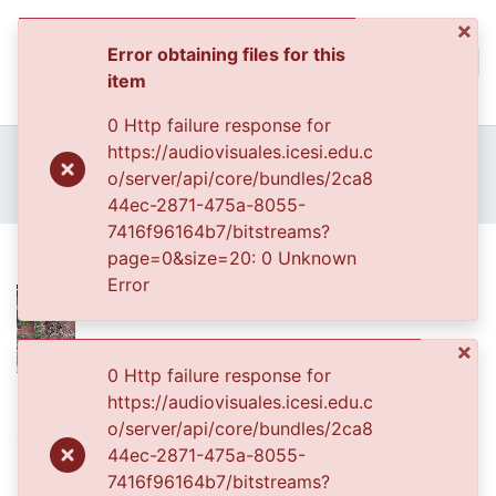
×
Error obtaining files for this
(curren
Log In
item
Communities & Collec
0 Http failure response for
All of DSpace
Home
Archivo del Patrimonio Fotográfico y Fílmico del Valle del Cauca
https://audiovisuales.icesi.edu.c
Fondo Cali Ciudad Visible
o/server/api/core/bundles/2ca8
Statistics
FCCV - Naturaleza - Patrimonial
Plano medio
44ec-2871-475a-8055-
7416f96164b7/bitstreams?
Plano medio
page=0&size=20: 0 Unknown
Error
×
0 Http failure response for
Files
https://audiovisuales.icesi.edu.c
o/server/api/core/bundles/2ca8
411-18.jpg
(100.47 KB)
44ec-2871-475a-8055-
Date
7416f96164b7/bitstreams?