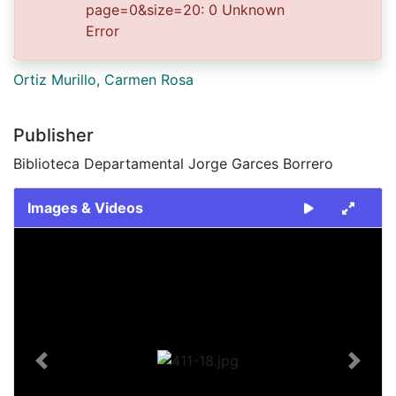
page=0&size=20: 0 Unknown
2005-06-24
Error
Authors
Ortiz Murillo, Carmen Rosa
Publisher
Biblioteca Departamental Jorge Garces Borrero
Images & Videos
Slide 1 of 1
Previous
Next