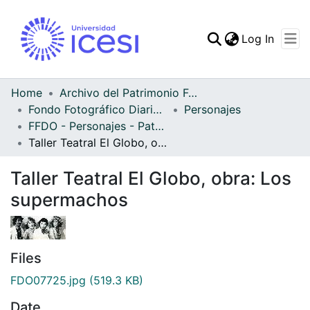
(curren
Log In
Communities & Collec
All of DSpace
Home
Archivo del Patrimonio Fotográfico y Fílmico del Valle del Cauca
Fondo Fotográfico Diario Occidente
Personajes
Statistics
FFDO - Personajes - Patrimonial
Taller Teatral El Globo, obra: Los supermachos
Taller Teatral El Globo, obra: Los
supermachos
Files
FDO07725.jpg
(519.3 KB)
Date