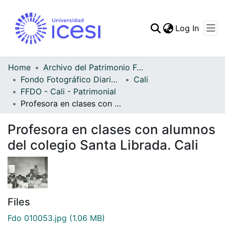
(curren
Log In
Communities & Collec
All of DSpace
Home
Archivo del Patrimonio Fotográfico y Fílmico del Valle del Cauca
Fondo Fotográfico Diario Occidente
Cali
Statistics
FFDO - Cali - Patrimonial
Profesora en clases con alumnos del colegio Santa Librada. Cali
Profesora en clases con alumnos
del colegio Santa Librada. Cali
Files
Fdo 010053.jpg
(1.06 MB)