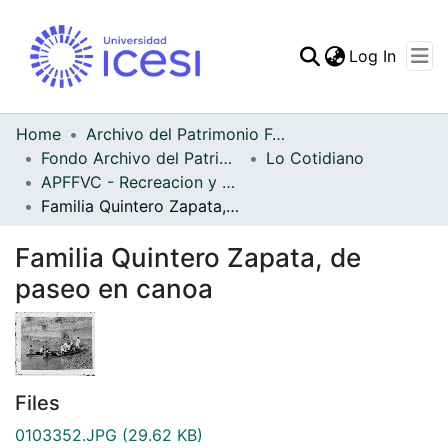
(curren
Log In
Communities & Collec
All of DSpace
Home
Archivo del Patrimonio Fotográfico y Fílmico del Valle del Cauca
Fondo Archivo del Patrimonio Fotográfico y Fílmico del Valle del Cauca
Lo Cotidiano
Statistics
APFFVC - Recreacion y Paseo - Patrimonial
Familia Quintero Zapata, de paseo en canoa
Familia Quintero Zapata, de
paseo en canoa
Files
0103352.JPG
(29.62 KB)