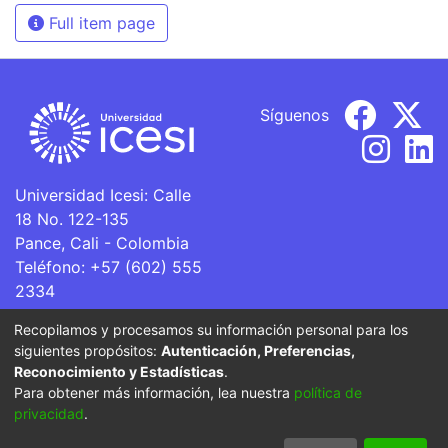
Full item page
Síguenos
Universidad Icesi: Calle
18 No. 122-135
Pance, Cali - Colombia
Teléfono: +57 (602) 555
2334
ventanillaunica@icesi.edu.co
Recopilamos y procesamos su información personal para los
siguientes propósitos:
Autenticación, Preferencias,
La Universidad Icesi es una Institución de Educación
Reconocimiento y Estadísticas
.
Superior que se encuentra sujeta a inspección y vigilancia
Para obtener más información, lea nuestra
política de
por parte del Ministerio de Educación Nacional.
privacidad
.
Cookie
Privacy
End User
Send