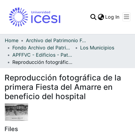
(curren
Log In
Communities & Collec
All of DSpace
Home
Archivo del Patrimonio Fotográfico y Fílmico del Valle del Cauca
Fondo Archivo del Patrimonio Fotográfico y Fílmico del Valle del Cauca
Los Municipios
Statistics
APFFVC - Edificios - Patrimonial
Reproducción fotográfica de la primera Fiesta del Amarre en beneficio del hospital
Reproducción fotográfica de la
primera Fiesta del Amarre en
beneficio del hospital
Files