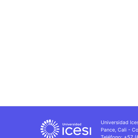
Universidad Ice
Pance, Cali - C
Teléfono: +57 