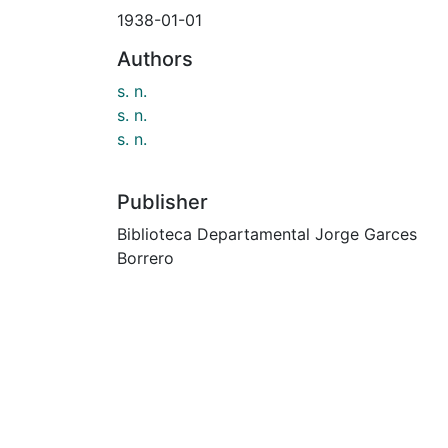
1938-01-01
Authors
s. n.
s. n.
s. n.
Publisher
Biblioteca Departamental Jorge Garces
Borrero