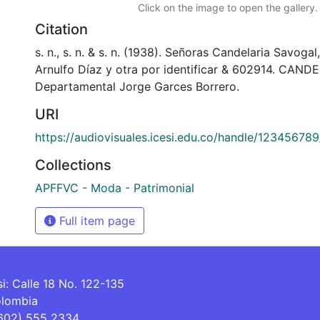
Click on the image to open the gallery.
Citation
s. n., s. n. & s. n. (1938). Señoras Candelaria Savogal
Arnulfo Díaz y otra por identificar & 602914. CANDE
Departamental Jorge Garces Borrero.
URI
https://audiovisuales.icesi.edu.co/handle/12345678
Collections
APFFVC - Moda - Patrimonial
Full item page
si: Calle 18 No. 122-135
olombia
(602) 555 2334