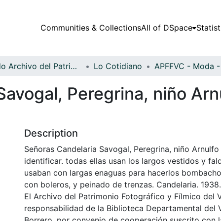
Communities & Collections
All of DSpace
Statist
Fondo Archivo del Patrimonio Fotográfico y Fílmico del Valle del Cauca
Lo Cotidiano
avogal, Peregrina, niño Arnu
Description
Señoras Candelaria Savogal, Peregrina, niño Arnulfo
identificar. todas ellas usan los largos vestidos y fa
usaban con largas enaguas para hacerlos bombacho
con boleros, y peinado de trenzas. Candelaria. 1938.
El Archivo del Patrimonio Fotográfico y Fílmico del 
responsabilidad de la Biblioteca Departamental del 
Borrero, por convenio de cooperación suscrito con l