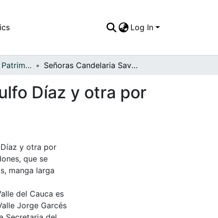
ics
Log In
APFFVC - Moda - Patrimonial
Señoras Candelaria Savogal, Peregrina, niño Arnulfo Díaz y otra por identificar
lfo Díaz y otra por
 Díaz y otra por
ldones, que se
s, manga larga
Valle del Cauca es
Valle Jorge Garcés
a Secretaria del