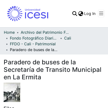
(curren
Log In
Communities & Collec
All of DSpace
Home
Archivo del Patrimonio Fotográfico y Fílmico del Valle del Cauca
Fondo Fotográfico Diario Occidente
Cali
Statistics
FFDO - Cali - Patrimonial
Paradero de buses de la Secretaría de Transito Municipal en La Ermita
Paradero de buses de la
Secretaría de Transito Municipal
en La Ermita