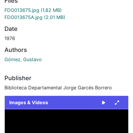
Files
FDO013675.jpg
(1.82 MB)
FDO013675A.jpg
(2.01 MB)
Date
1976
Authors
Gómez, Gustavo
Publisher
Biblioteca Departamental Jorge Garcés Borrero
Images & Videos
Slide 1 of 2