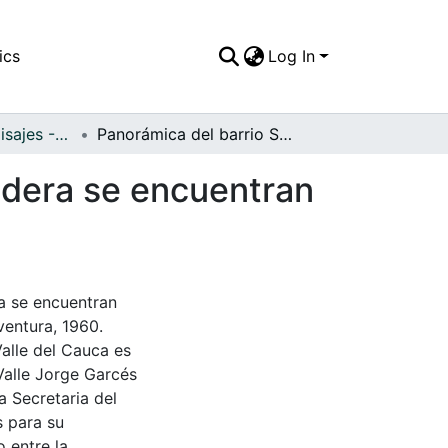
ics
Log In
APFFVC - Los Paisajes - Patrimonial
Panorámica del barrio San José, las casas de madera se encuentran construidas sobre las aguas del mar Pacífico
adera se encuentran
a se encuentran
ventura, 1960.
Valle del Cauca es
Valle Jorge Garcés
a Secretaria del
s para su
 entre la