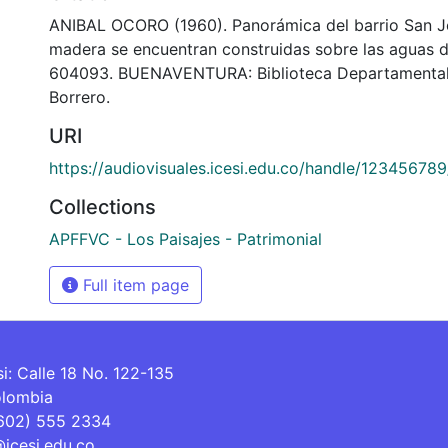
ANIBAL OCORO (1960). Panorámica del barrio San Jo
madera se encuentran construidas sobre las aguas d
604093. BUENAVENTURA: Biblioteca Departamental
Borrero.
URI
https://audiovisuales.icesi.edu.co/handle/12345678
Collections
APFFVC - Los Paisajes - Patrimonial
Full item page
si: Calle 18 No. 122-135
olombia
(602) 555 2334
@icesi.edu.co