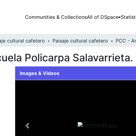
Communities & Collections
All of DSpace
Statist
aje cultural cafetero
Paisaje cultural cafetero
PCC - A
cuela Policarpa Salavarriet
Images & Videos
Slide 1 of 1
Previous