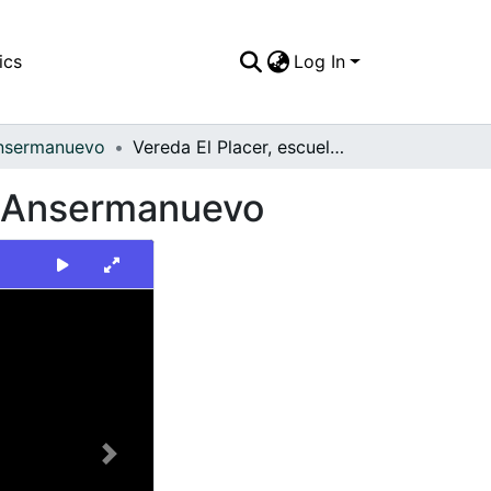
ics
Log In
nsermanuevo
Vereda El Placer, escuela Policarpa Salavarrieta. Ansermanuevo
a. Ansermanuevo
Next