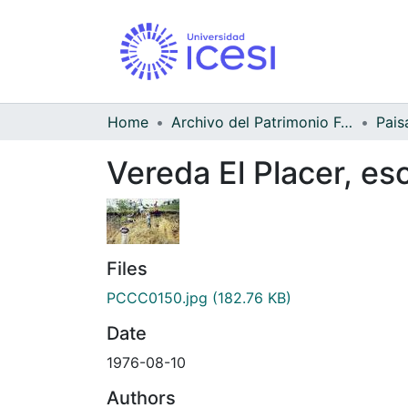
Home
Archivo del Patrimonio Fotográfico y Fílmico del Valle del Cauca
Pais
Vereda El Placer, es
Files
PCCC0150.jpg
(182.76 KB)
Date
1976-08-10
Authors