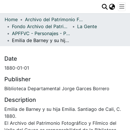
Communities & Collections
Home
Archivo del Patrimonio Fotográfico y Fílmico del Valle del Cauca
All of DSpace
Fondo Archivo del Patrimonio Fotográfico y Fílmico del Valle del Cauca
La Gente
APFFVC - Personajes - Patrimonial
Statistics
Emilia de Barney y su hija Emilia
Date
1880-01-01
Publisher
Biblioteca Departamental Jorge Garces Borrero
Description
Emilia de Barney y su hija Emilia. Santiago de Cali, C.
1880.
El Archivo del Patrimonio Fotográfico y Fílmico del