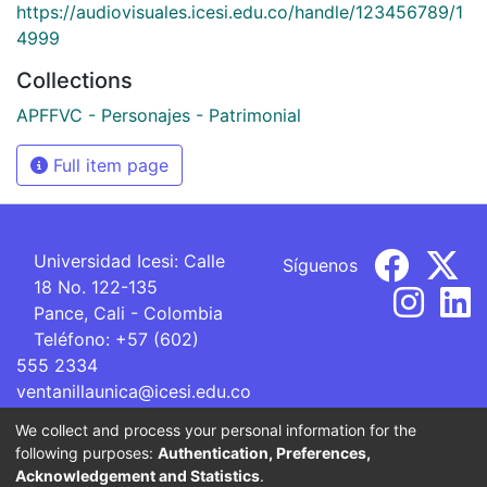
https://audiovisuales.icesi.edu.co/handle/123456789/1
4999
Collections
APFFVC - Personajes - Patrimonial
Full item page
Universidad Icesi: Calle
Síguenos
18 No. 122-135
Pance, Cali - Colombia
Teléfono: +57 (602)
555 2334
ventanillaunica@icesi.edu.co
We collect and process your personal information for the
La Universidad Icesi es una Institución de Educación
following purposes:
Authentication, Preferences,
Superior que se encuentra sujeta a inspección y vigilancia
Acknowledgement and Statistics
.