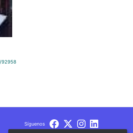
9/92958
Síguenos