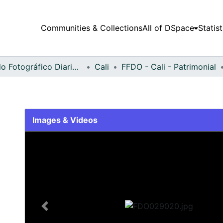
Communities & Collections
All of DSpace
Statist
Fondo Fotográfico Diario Occidente
Cali
FFDO - Cali - Patrimonial
Images & Videos
Slide 1 of 2
Previous