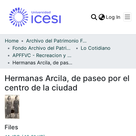
(curren
Log In
Communities & Collec
All of DSpace
Home
Archivo del Patrimonio Fotográfico y Fílmico del Valle del Cauca
Fondo Archivo del Patrimonio Fotográfico y Fílmico del Valle del Cauca
Lo Cotidiano
Statistics
APFFVC - Recreacion y Paseo - Patrimonial
Hermanas Arcila, de paseo por el centro de la ciudad
Hermanas Arcila, de paseo por el
centro de la ciudad
Files