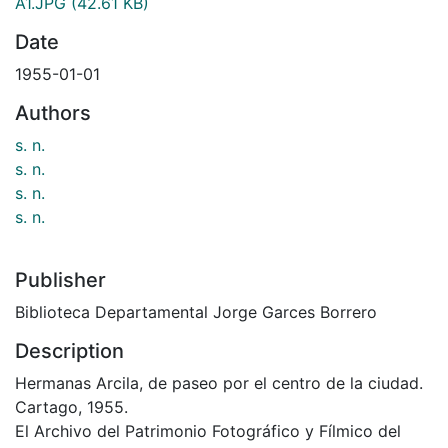
A1.JPG
(42.61 KB)
Date
1955-01-01
Authors
s. n.
s. n.
s. n.
s. n.
Publisher
Biblioteca Departamental Jorge Garces Borrero
Description
Hermanas Arcila, de paseo por el centro de la ciudad.
Cartago, 1955.
El Archivo del Patrimonio Fotográfico y Fílmico del