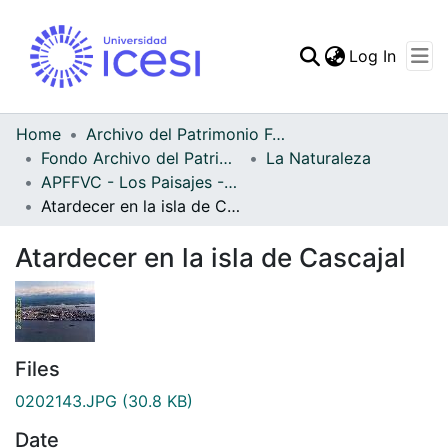
(curren
Log In
Communities & Collec
All of DSpace
Home
Archivo del Patrimonio Fotográfico y Fílmico del Valle del Cauca
Fondo Archivo del Patrimonio Fotográfico y Fílmico del Valle del Cauca
La Naturaleza
Statistics
APFFVC - Los Paisajes - Patrimonial
Atardecer en la isla de Cascajal
Atardecer en la isla de Cascajal
Files
0202143.JPG
(30.8 KB)
Date