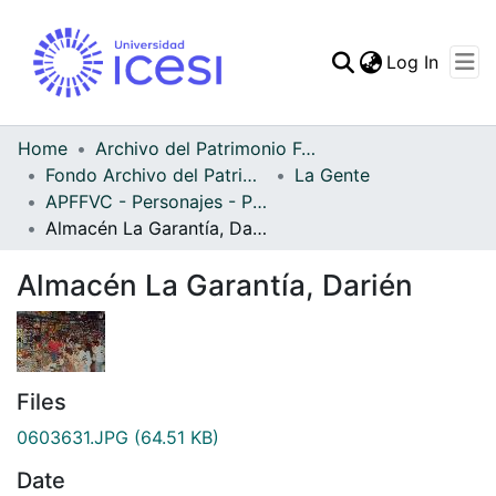
(curren
Log In
Communities & Collec
All of DSpace
Home
Archivo del Patrimonio Fotográfico y Fílmico del Valle del Cauca
Fondo Archivo del Patrimonio Fotográfico y Fílmico del Valle del Cauca
La Gente
Statistics
APFFVC - Personajes - Patrimonial
Almacén La Garantía, Darién
Almacén La Garantía, Darién
Files
0603631.JPG
(64.51 KB)
Date