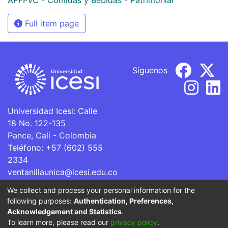
Full item page
Síguenos
Universidad Icesi: Calle
18 No. 122-135
Pance, Cali - Colombia
Teléfono: +57 (602) 555
2334
ventanillaunica@icesi.edu.co
We collect and process your personal information for the
La Universidad Icesi es una Institución de Educación
following purposes:
Authentication, Preferences,
Superior que se encuentra sujeta a inspección y vigilancia
Acknowledgement and Statistics
.
por parte del Ministerio de Educación Nacional.
To learn more, please read our
privacy policy
.