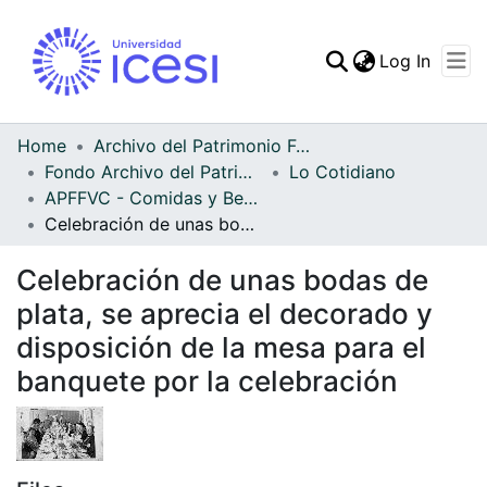
(curren
Log In
Communities & Collec
All of DSpace
Home
Archivo del Patrimonio Fotográfico y Fílmico del Valle del Cauca
Fondo Archivo del Patrimonio Fotográfico y Fílmico del Valle del Cauca
Lo Cotidiano
Statistics
APFFVC - Comidas y Bebidas - Patrimonial
Celebración de unas bodas de plata, se aprecia el decorado y disposición de la mesa para el banquete por la celebración
Celebración de unas bodas de
plata, se aprecia el decorado y
disposición de la mesa para el
banquete por la celebración