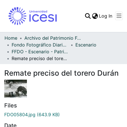
(curren
Log In
Communities & Collec
All of DSpace
Home
Archivo del Patrimonio Fotográfico y Fílmico del Valle del Cauca
Fondo Fotográfico Diario Occidente
Escenario
Statistics
FFDO - Escenario - Patrimonial
Remate preciso del torero Durán
Remate preciso del torero Durán
Files
FDO05804.jpg
(643.9 KB)
Date