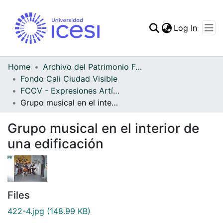
(curren
Log In
Communities & Collec
All of DSpace
Home
Archivo del Patrimonio Fotográfico y Fílmico del Valle del Cauca
Fondo Cali Ciudad Visible
Statistics
FCCV - Expresiones Artísticas - Patrimonial
Grupo musical en el interior de una edificación
Grupo musical en el interior de
una edificación
Files
422-4.jpg
(148.99 KB)