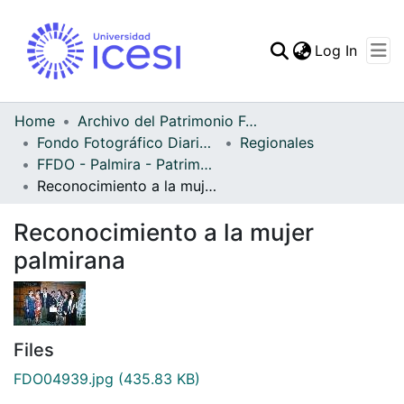
(curren
Log In
Communities & Collec
All of DSpace
Home
Archivo del Patrimonio Fotográfico y Fílmico del Valle del Cauca
Fondo Fotográfico Diario Occidente
Regionales
Statistics
FFDO - Palmira - Patrimonial
Reconocimiento a la mujer palmirana
Reconocimiento a la mujer
palmirana
Files
FDO04939.jpg
(435.83 KB)