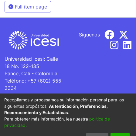
Full item page
Síguenos
Universidad Icesi: Calle
18 No. 122-135
Pance, Cali - Colombia
Teléfono: +57 (602) 555
2334
ventanillaunica@icesi.edu.co
Recopilamos y procesamos su información personal para los
siguientes propósitos:
Autenticación, Preferencias,
La Universidad Icesi es una Institución de Educación
Reconocimiento y Estadísticas
.
Superior que se encuentra sujeta a inspección y vigilancia
Para obtener más información, lea nuestra
política de
por parte del Ministerio de Educación Nacional.
privacidad
.
Cookie
Privacy
End User
Send