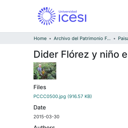
Home
Archivo del Patrimonio Fotográfico y Fílmico del Valle del Cauca
Pais
Dider Flórez y niño e
Files
PCCC0500.jpg
(916.57 KB)
Date
2015-03-30
Authors