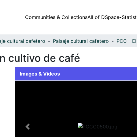
Communities & Collections
All of DSpace
Statist
aje cultural cafetero
Paisaje cultural cafetero
PCC - El
n cultivo de café
Images & Videos
Slide 1 of 1
Previous